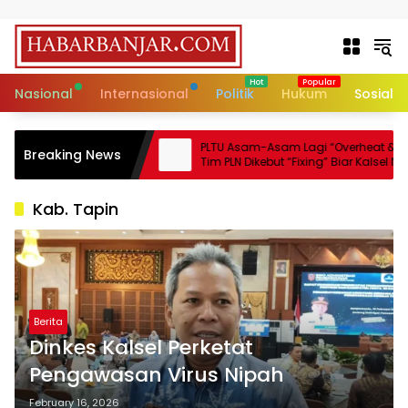
Skip to content
Nasional
Internasional
Politik
Hukum
Sosial
madaman di
PLTU Asam-Asam Lagi “Overheat & Error”,
Breaking News
hnical Issue, Stok
Tim PLN Dikebut “Fixing” Biar Kalsel Nggak
an Aman!
Makin Mati Lampu!
Kab. Tapin
Berita
Dinkes Kalsel Perketat
Pengawasan Virus Nipah
February 16, 2026