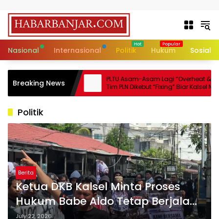
Skip to content
Nasional
Internasional
Politik
Hukum
Sosial
madaman di
PLTU Asam-Asam Lagi “Overheat & Error”,
Breaking News
nical Issue, Stok
Tim PLN Dikebut “Fixing” Biar Kalsel Nggak
n Aman!
Makin Mati Lampu!
Politik
Berita
Ketua DKB Kalsel Minta Proses
Hukum Babe Aldo Tetap Berjalan
Objektif, Tanpa Intervensi Aksi
July 22, 2026