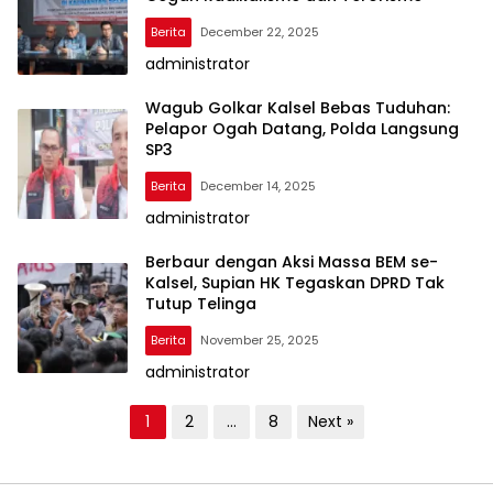
Berita
December 22, 2025
administrator
Wagub Golkar Kalsel Bebas Tuduhan:
Pelapor Ogah Datang, Polda Langsung
SP3
Berita
December 14, 2025
administrator
Berbaur dengan Aksi Massa BEM se-
Kalsel, Supian HK Tegaskan DPRD Tak
Tutup Telinga
Berita
November 25, 2025
administrator
P
1
2
…
8
Next »
o
s