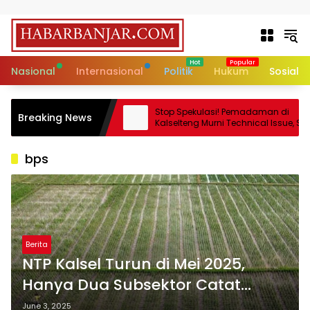
Skip to content
Nasional
Internasional
Politik
Hukum
Sosial
Adat Sedunia Jadi
Stop Spekulasi! Pemadaman di
Breaking News
ga Ruang Hidup
Kalselteng Murni Technical Issue, Stok
Batu Bara Dipastikan Aman!
bps
Berita
NTP Kalsel Turun di Mei 2025,
Hanya Dua Subsektor Catat
Kenaikan
June 3, 2025