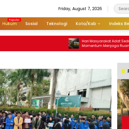
Friday, August 7, 2026
Hukum
Sosial
Teknologi
Kota/Kab
Indeks Be
Hari Masyarakat Adat Sedunia
Momentum Menjaga Ruang Hi
Dayak Meratus