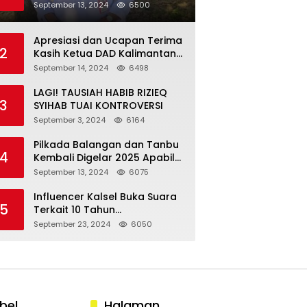
Menjadi Salah Satu Yang
September 13, 2024
6500
Terendah se Asean.
Apresiasi dan Ucapan Terima
2
Kasih Ketua DAD Kalimantan
Selatan Kepada Presiden
September 14, 2024
6498
Joko Widodo
LAGI! TAUSIAH HABIB RIZIEQ
3
SYIHAB TUAI KONTROVERSI
September 3, 2024
6164
Pilkada Balangan dan Tanbu
4
Kembali Digelar 2025 Apabila
Kotak Kosong Menang
September 13, 2024
6075
Influencer Kalsel Buka Suara
5
Terkait 10 Tahun
Kepemerintahan Presiden
September 23, 2024
6050
Jokowi
bel
Halaman