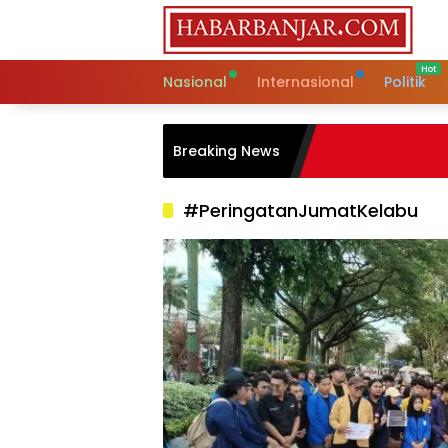
Skip
to
content
Nasional
Internasional
Politik
Breaking News
#PeringatanJumatKelabu