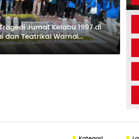
ragedi Jumat Kelabu 1997 di
i dan Teatrikal Warnai
Kategori
La