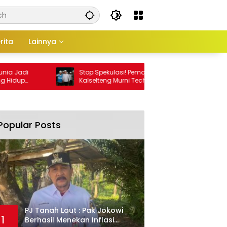
rita
Lainnya
 Jadi
Stop Spekulasi! Pemadaman di
dup
Kalselteng Murni Technical Issue, Stok
Batu Bara Dipastikan Aman!
Popular Posts
PJ Tanah Laut : Pak Jokowi
1
Berhasil Menekan Inflasi