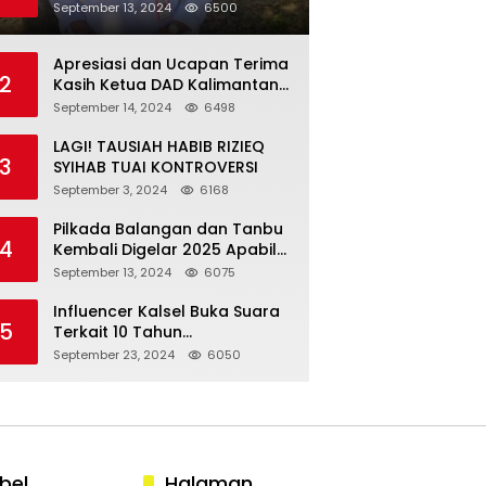
Menjadi Salah Satu Yang
September 13, 2024
6500
Terendah se Asean.
Apresiasi dan Ucapan Terima
2
Kasih Ketua DAD Kalimantan
Selatan Kepada Presiden
September 14, 2024
6498
Joko Widodo
LAGI! TAUSIAH HABIB RIZIEQ
3
SYIHAB TUAI KONTROVERSI
September 3, 2024
6168
Pilkada Balangan dan Tanbu
4
Kembali Digelar 2025 Apabila
Kotak Kosong Menang
September 13, 2024
6075
Influencer Kalsel Buka Suara
5
Terkait 10 Tahun
Kepemerintahan Presiden
September 23, 2024
6050
Jokowi
bel
Halaman