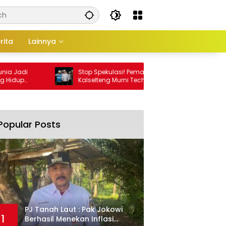
rita
Lainnya
 Jadi
Stop Spekulasi! Pemadaman di
idup
Kalselteng Murni Technical Issue, Stok
Batu Bara Dipastikan Aman!
Popular Posts
PJ Tanah Laut : Pak Jokowi
1
Berhasil Menekan Inflasi