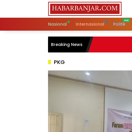
Skip
to
content
Nasional
Internasional
Politik
Breaking News
PKG