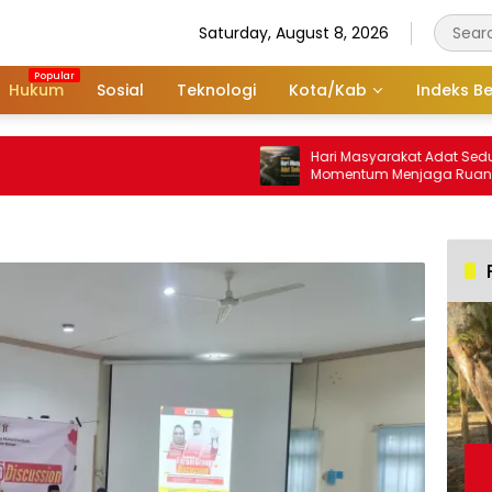
Saturday, August 8, 2026
Hukum
Sosial
Teknologi
Kota/Kab
Indeks Be
Hari Masyarakat Adat Sedunia
Momentum Menjaga Ruang H
Dayak Meratus