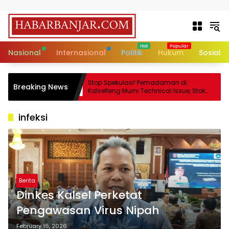
Skip to content
Nasional
Internasional
Politik
Hukum
Sosial
unia Jadi
Stop Spekulasi! Pemadaman di
Breaking News
g Hidup
Kalselteng Murni Technical Issue, Stok
Batu Bara Dipastikan Aman!
infeksi
Berita
Dinkes Kalsel Perketat
Pengawasan Virus Nipah
February 16, 2026