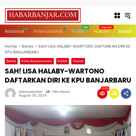
Skip to content
Nasional
Internasional
Politik
Hukum
Sosial
Home
Berita
SAH! LISA HALABY-WARTONO DAFTARKAN DIRI KE
KPU BANJARBARU
Berita
Kota Banjarmasin
Politik
Sosial
SAH! LISA HALABY-WARTONO
DAFTARKAN DIRI KE KPU BANJARBARU
1335
Administrator
1 Min Read
August 29, 2024