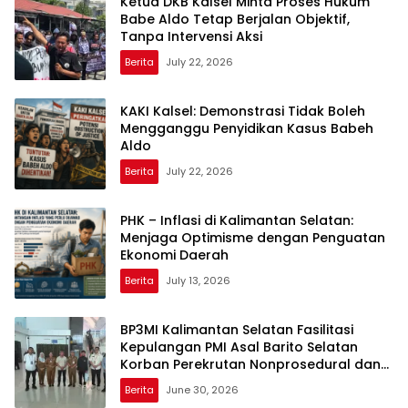
Ketua DKB Kalsel Minta Proses Hukum
Babe Aldo Tetap Berjalan Objektif,
Tanpa Intervensi Aksi
Berita
July 22, 2026
KAKI Kalsel: Demonstrasi Tidak Boleh
Mengganggu Penyidikan Kasus Babeh
Aldo
Berita
July 22, 2026
PHK – Inflasi di Kalimantan Selatan:
Menjaga Optimisme dengan Penguatan
Ekonomi Daerah
Berita
July 13, 2026
BP3MI Kalimantan Selatan Fasilitasi
Kepulangan PMI Asal Barito Selatan
Korban Perekrutan Nonprosedural dan
Eksploitasi di Kamboja
Berita
June 30, 2026