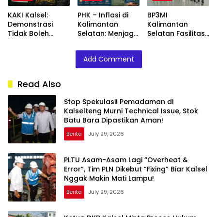
KAKI Kalsel:
PHK – Inflasi di
BP3MI
Demonstrasi
Kalimantan
Kalimantan
Tidak Boleh
Selatan: Menjaga
Selatan Fasilitasi
Mengganggu
Optimisme
Kepulangan PMI
Penyidikan Kasus
dengan
Asal Barito
Add Comment
Babeh Aldo
Penguatan
Selatan Korban
Ekonomi Daerah
Perekrutan
Nonprosedural
Read Also
dan Eksploitasi di
Kamboja
Stop Spekulasi! Pemadaman di
Kalselteng Murni Technical Issue, Stok
Batu Bara Dipastikan Aman!
Berita
July 29, 2026
PLTU Asam-Asam Lagi “Overheat &
Error”, Tim PLN Dikebut “Fixing” Biar Kalsel
Nggak Makin Mati Lampu!
Berita
July 29, 2026