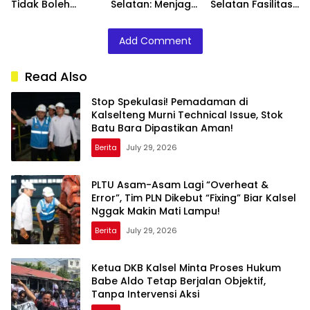
Tidak Boleh
Selatan: Menjaga
Selatan Fasilitasi
Mengganggu
Optimisme
Kepulangan PMI
Penyidikan Kasus
dengan
Asal Barito
Add Comment
Babeh Aldo
Penguatan
Selatan Korban
Ekonomi Daerah
Perekrutan
Nonprosedural
Read Also
dan Eksploitasi di
Kamboja
Stop Spekulasi! Pemadaman di
Kalselteng Murni Technical Issue, Stok
Batu Bara Dipastikan Aman!
Berita
July 29, 2026
PLTU Asam-Asam Lagi “Overheat &
Error”, Tim PLN Dikebut “Fixing” Biar Kalsel
Nggak Makin Mati Lampu!
Berita
July 29, 2026
Ketua DKB Kalsel Minta Proses Hukum
Babe Aldo Tetap Berjalan Objektif,
Tanpa Intervensi Aksi