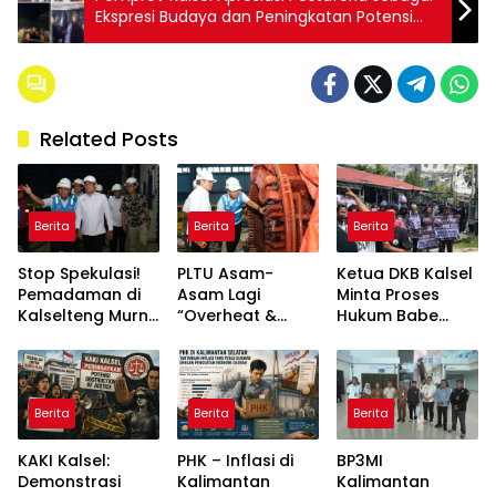
Ekspresi Budaya dan Peningkatan Potensi
Ekonomi Daerah
Related Posts
Berita
Berita
Berita
Stop Spekulasi!
PLTU Asam-
Ketua DKB Kalsel
Pemadaman di
Asam Lagi
Minta Proses
Kalselteng Murni
“Overheat &
Hukum Babe
Technical Issue,
Error”, Tim PLN
Aldo Tetap
Stok Batu Bara
Dikebut “Fixing”
Berjalan Objektif,
Dipastikan Aman!
Biar Kalsel Nggak
Tanpa Intervensi
Makin Mati
Aksi
Berita
Berita
Berita
Lampu!
KAKI Kalsel:
PHK – Inflasi di
BP3MI
Demonstrasi
Kalimantan
Kalimantan