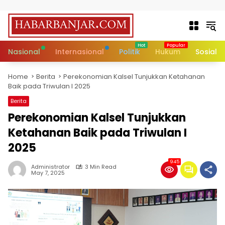
Skip to content
Nasional
Internasional
Politik
Hukum
Sosial
Home
Berita
Perekonomian Kalsel Tunjukkan Ketahanan
Baik pada Triwulan I 2025
Berita
Perekonomian Kalsel Tunjukkan
Ketahanan Baik pada Triwulan I
2025
945
Administrator
3 Min Read
May 7, 2025