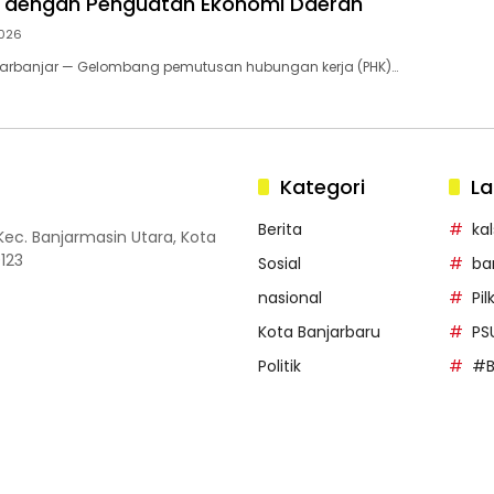
 dengan Penguatan Ekonomi Daerah
2026
barbanjar — Gelombang pemutusan hubungan kerja (PHK)…
Kategori
La
Berita
kal
 Kec. Banjarmasin Utara, Kota
123
Sosial
ba
nasional
Pi
Kota Banjarbaru
PS
Politik
#B