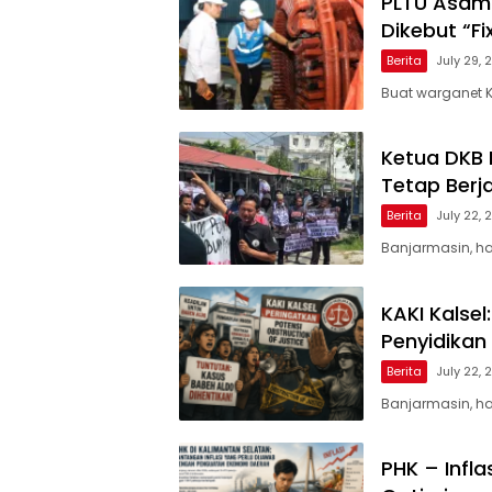
PLTU Asam-
Dikebut “Fi
Berita
July 29,
Buat warganet 
Ketua DKB 
Tetap Berja
Berita
July 22,
Banjarmasin, h
KAKI Kalse
Penyidikan
Berita
July 22,
Banjarmasin, h
PHK – Infla