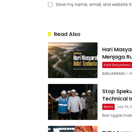
Save my name, email, and website in
Read Also
Hari Masy
Menjaga R
Kota Banjarbaru
BANJARBARU – Ha
Stop Speku
Technical 
Berita
July 29,
Biar nggak mak