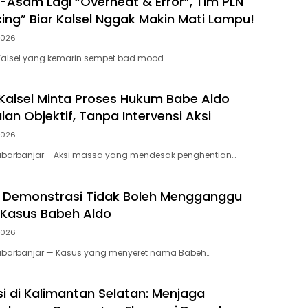
Asam Lagi “Overheat & Error”, Tim PLN
xing” Biar Kalsel Nggak Makin Mati Lampu!
 2026
Kalsel yang kemarin sempet bad mood…
Kalsel Minta Proses Hukum Babe Aldo
lan Objektif, Tanpa Intervensi Aksi
 2026
abarbanjar – Aksi massa yang mendesak penghentian…
l: Demonstrasi Tidak Boleh Mengganggu
 Kasus Babeh Aldo
 2026
abarbanjar — Kasus yang menyeret nama Babeh…
si di Kalimantan Selatan: Menjaga