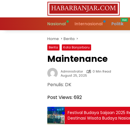
Skip
to
content
Nasional
Internasional
Politik
Home
Berita
Berita
Kota Banjarbaru
Maintenance
Administrator
0 Min Read
August 25, 2025
Penulis: DK
Post Views:
692
Festival Budaya Saijaan 2025 R
Destinasi Wisata Budaya Nasio