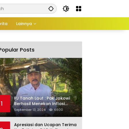
rita
Lainnya
Popular Posts
PJ Tanah Laut : Pak Jokowi
1
Berhasil Menekan Inflasi
Menjadi Salah Satu Yang
September 13, 2024
6500
Terendah se Asean.
Apresiasi dan Ucapan Terima