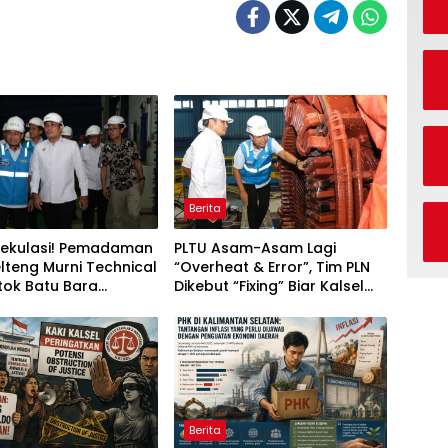
Berita
pekulasi! Pemadaman
PLTU Asam-Asam Lagi
elteng Murni Technical
“Overheat & Error”, Tim PLN
Stok Batu Bara
Dikebut “Fixing” Biar Kalsel
ikan Aman!
Nggak Makin Mati Lampu!
Berita