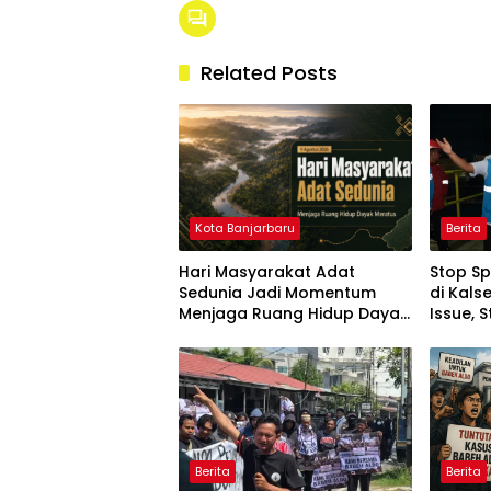
Related Posts
Kota Banjarbaru
Berita
Hari Masyarakat Adat
Stop S
Sedunia Jadi Momentum
di Kals
Menjaga Ruang Hidup Dayak
Issue, 
Meratus
Dipast
Berita
Berita