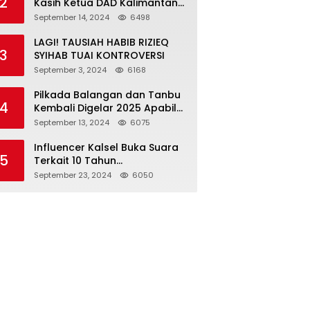
2
Kasih Ketua DAD Kalimantan
Selatan Kepada Presiden
September 14, 2024
6498
Joko Widodo
LAGI! TAUSIAH HABIB RIZIEQ
3
SYIHAB TUAI KONTROVERSI
September 3, 2024
6168
Pilkada Balangan dan Tanbu
4
Kembali Digelar 2025 Apabila
Kotak Kosong Menang
September 13, 2024
6075
Influencer Kalsel Buka Suara
5
Terkait 10 Tahun
Kepemerintahan Presiden
September 23, 2024
6050
Jokowi