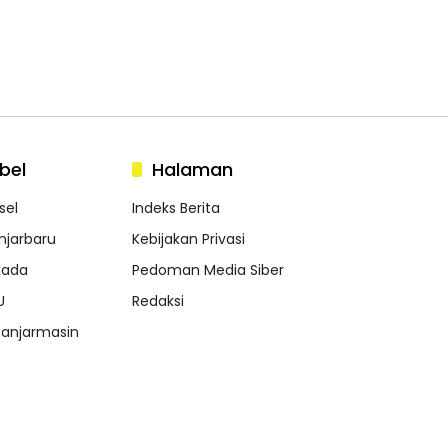
bel
Halaman
sel
Indeks Berita
njarbaru
Kebijakan Privasi
lkada
Pedoman Media Siber
U
Redaksi
anjarmasin