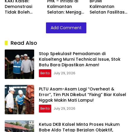
KAKI Kalsel:
PHK – Inflasi di
BP3MI
Demonstrasi
Kalimantan
Kalimantan
Tidak Boleh
Selatan: Menjaga
Selatan Fasilitasi
Mengganggu
Optimisme
Kepulangan PMI
Penyidikan Kasus
dengan
Asal Barito
Add Comment
Babeh Aldo
Penguatan
Selatan Korban
Ekonomi Daerah
Perekrutan
Nonprosedural
Read Also
dan Eksploitasi di
Kamboja
Stop Spekulasi! Pemadaman di
Kalselteng Murni Technical Issue, Stok
Batu Bara Dipastikan Aman!
Berita
July 29, 2026
PLTU Asam-Asam Lagi “Overheat &
Error”, Tim PLN Dikebut “Fixing” Biar Kalsel
Nggak Makin Mati Lampu!
Berita
July 29, 2026
Ketua DKB Kalsel Minta Proses Hukum
Babe Aldo Tetap Berjalan Objektif,