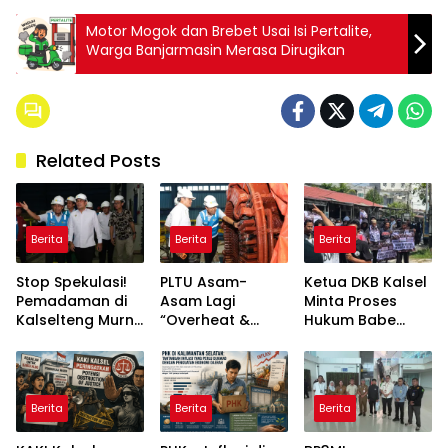
Motor Mogok dan Brebet Usai Isi Pertalite,
Warga Banjarmasin Merasa Dirugikan
Related Posts
Berita
Berita
Berita
Stop Spekulasi!
PLTU Asam-
Ketua DKB Kalsel
Pemadaman di
Asam Lagi
Minta Proses
Kalselteng Murni
“Overheat &
Hukum Babe
Technical Issue,
Error”, Tim PLN
Aldo Tetap
Stok Batu Bara
Dikebut “Fixing”
Berjalan Objektif,
Dipastikan Aman!
Biar Kalsel Nggak
Tanpa Intervensi
Makin Mati
Aksi
Berita
Berita
Berita
Lampu!