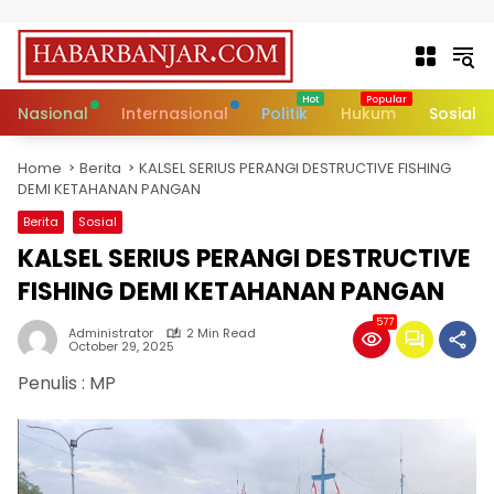
Skip to content
Nasional
Internasional
Politik
Hukum
Sosial
Home
Berita
KALSEL SERIUS PERANGI DESTRUCTIVE FISHING
DEMI KETAHANAN PANGAN
Berita
Sosial
KALSEL SERIUS PERANGI DESTRUCTIVE
FISHING DEMI KETAHANAN PANGAN
577
Administrator
2 Min Read
October 29, 2025
Penulis : MP