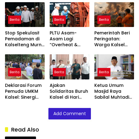
Berita
Berita
Berita
Stop Spekulasi!
PLTU Asam-
Pemerintah Beri
Pemadaman di
Asam Lagi
Peringatan:
Kalselteng Murni
“Overheat &
Warga Kalsel
Technical Issue,
Error”, Tim PLN
Diminta
Stok Batu Bara
Dikebut “Fixing”
Waspada
Dipastikan Aman!
Biar Kalsel Nggak
Ancaman
Makin Mati
Karhutla Saat
Berita
Berita
Berita
Lampu!
Musim Kemarau
Deklarasi Forum
Ajakan
Ketua Umum
Pemuda UMKM
Solidaritas Buruh
Masjid Raya
Kalsel: Sinergi
Kalsel di Hari
Sabilal Muhtadin
Wujudkan
Buruh: Hindari
Ajak Warga
Ekonomi Banua
Anarki,
Banua Jaga
Add Comment
Lebih Kuat
Prioritaskan
Persatuan dan
Dialog
Kesatuan
Bangsa
Read Also