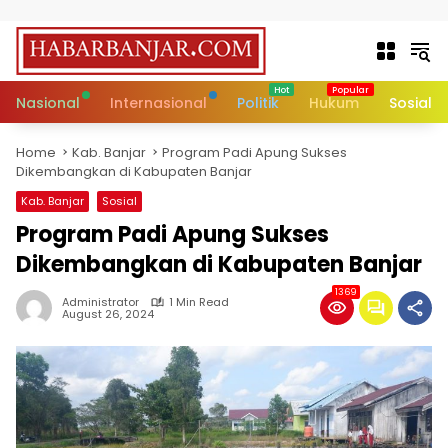
Skip to content
Nasional
Internasional
Politik
Hukum
Sosial
Home
Kab. Banjar
Program Padi Apung Sukses
Dikembangkan di Kabupaten Banjar
Kab. Banjar
Sosial
Program Padi Apung Sukses
Dikembangkan di Kabupaten Banjar
1369
Administrator
1 Min Read
August 26, 2024