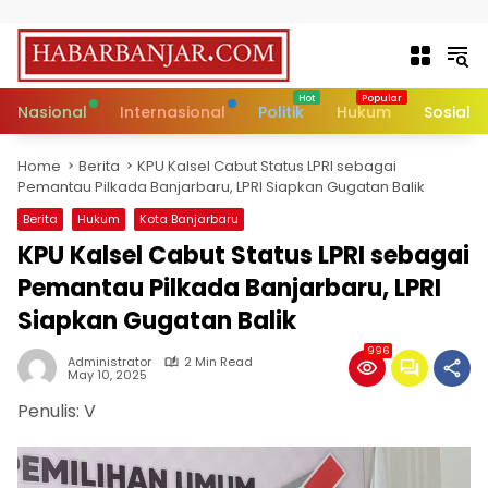
Skip to content
Nasional
Internasional
Politik
Hukum
Sosial
Home
Berita
KPU Kalsel Cabut Status LPRI sebagai
Pemantau Pilkada Banjarbaru, LPRI Siapkan Gugatan Balik
Berita
Hukum
Kota Banjarbaru
KPU Kalsel Cabut Status LPRI sebagai
Pemantau Pilkada Banjarbaru, LPRI
Siapkan Gugatan Balik
996
Administrator
2 Min Read
May 10, 2025
Penulis: V