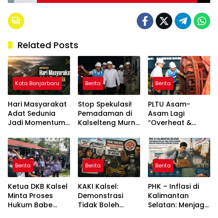
Related Posts
Kota Banjarbaru
Berita
Berita
Hari Masyarakat
Stop Spekulasi!
PLTU Asam-
Adat Sedunia
Pemadaman di
Asam Lagi
Jadi Momentum
Kalselteng Murni
“Overheat &
Menjaga Ruang
Technical Issue,
Error”, Tim PLN
Hidup Dayak
Stok Batu Bara
Dikebut “Fixing”
Meratus
Dipastikan Aman!
Biar Kalsel Nggak
Makin Mati
Berita
Berita
Berita
Lampu!
Ketua DKB Kalsel
KAKI Kalsel:
PHK – Inflasi di
Minta Proses
Demonstrasi
Kalimantan
Hukum Babe
Tidak Boleh
Selatan: Menjaga
Aldo Tetap
Mengganggu
Optimisme