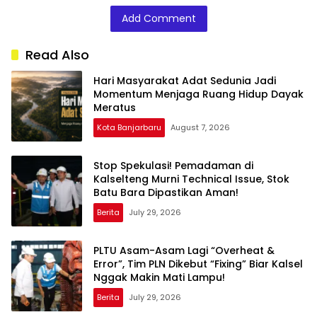
Berjalan Objektif,
Penyidikan Kasus
dengan
Add Comment
Tanpa Intervensi
Babeh Aldo
Penguatan
Aksi
Ekonomi Daerah
Read Also
Hari Masyarakat Adat Sedunia Jadi
Momentum Menjaga Ruang Hidup Dayak
Meratus
Kota Banjarbaru
August 7, 2026
Stop Spekulasi! Pemadaman di
Kalselteng Murni Technical Issue, Stok
Batu Bara Dipastikan Aman!
Berita
July 29, 2026
PLTU Asam-Asam Lagi “Overheat &
Error”, Tim PLN Dikebut “Fixing” Biar Kalsel
Nggak Makin Mati Lampu!
Berita
July 29, 2026