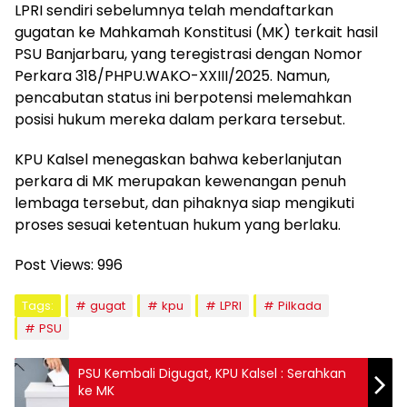
LPRI sendiri sebelumnya telah mendaftarkan
gugatan ke Mahkamah Konstitusi (MK) terkait hasil
PSU Banjarbaru, yang teregistrasi dengan Nomor
Perkara 318/PHPU.WAKO-XXIII/2025. Namun,
pencabutan status ini berpotensi melemahkan
posisi hukum mereka dalam perkara tersebut.
KPU Kalsel menegaskan bahwa keberlanjutan
perkara di MK merupakan kewenangan penuh
lembaga tersebut, dan pihaknya siap mengikuti
proses sesuai ketentuan hukum yang berlaku.
Post Views:
996
Tags:
gugat
kpu
LPRI
Pilkada
PSU
PSU Kembali Digugat, KPU Kalsel : Serahkan
ke MK