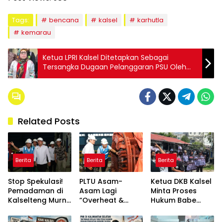
Tags:
bencana
kalsel
karhutla
kemarau
Ketua LPRI Kalsel Ditetapkan Sebagai
Tersangka Dugaan Pelanggaran PSU Oleh
Polres Banjarbaru
Related Posts
Berita
Berita
Berita
Stop Spekulasi!
PLTU Asam-
Ketua DKB Kalsel
Pemadaman di
Asam Lagi
Minta Proses
Kalselteng Murni
“Overheat &
Hukum Babe
Technical Issue,
Error”, Tim PLN
Aldo Tetap
Stok Batu Bara
Dikebut “Fixing”
Berjalan Objektif,