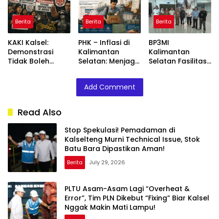
Dipastikan Aman!
Biar Kalsel Nggak
Tanpa Intervensi
Makin Mati
Aksi
Berita
Berita
Berita
Lampu!
KAKI Kalsel:
PHK – Inflasi di
BP3MI
Demonstrasi
Kalimantan
Kalimantan
Tidak Boleh
Selatan: Menjaga
Selatan Fasilitasi
Mengganggu
Optimisme
Kepulangan PMI
Penyidikan Kasus
dengan
Asal Barito
Add Comment
Babeh Aldo
Penguatan
Selatan Korban
Ekonomi Daerah
Perekrutan
Nonprosedural
Read Also
dan Eksploitasi di
Kamboja
Stop Spekulasi! Pemadaman di
Kalselteng Murni Technical Issue, Stok
Batu Bara Dipastikan Aman!
Berita
July 29, 2026
PLTU Asam-Asam Lagi “Overheat &
Error”, Tim PLN Dikebut “Fixing” Biar Kalsel
Nggak Makin Mati Lampu!