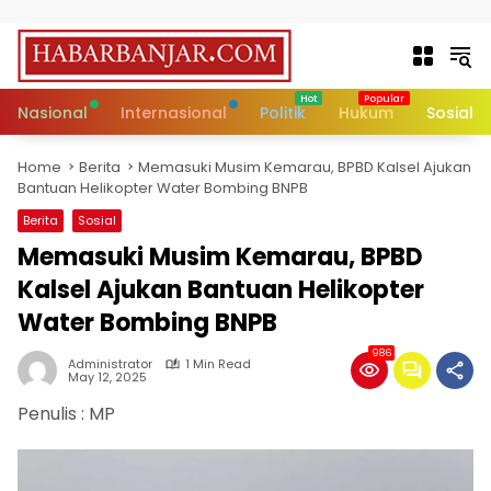
Skip to content
Nasional
Internasional
Politik
Hukum
Sosial
Home
Berita
Memasuki Musim Kemarau, BPBD Kalsel Ajukan
Bantuan Helikopter Water Bombing BNPB
Berita
Sosial
Memasuki Musim Kemarau, BPBD
Kalsel Ajukan Bantuan Helikopter
Water Bombing BNPB
986
Administrator
1 Min Read
May 12, 2025
Penulis : MP