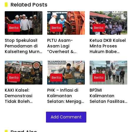
Related Posts
Berita
Berita
Berita
Stop Spekulasi!
PLTU Asam-
Ketua DKB Kalsel
Pemadaman di
Asam Lagi
Minta Proses
Kalselteng Murni
“Overheat &
Hukum Babe
Technical Issue,
Error”, Tim PLN
Aldo Tetap
Stok Batu Bara
Dikebut “Fixing”
Berjalan Objektif,
Dipastikan Aman!
Biar Kalsel Nggak
Tanpa Intervensi
Makin Mati
Aksi
Berita
Berita
Berita
Lampu!
KAKI Kalsel:
PHK – Inflasi di
BP3MI
Demonstrasi
Kalimantan
Kalimantan
Tidak Boleh
Selatan: Menjaga
Selatan Fasilitasi
Mengganggu
Optimisme
Kepulangan PMI
Penyidikan Kasus
dengan
Asal Barito
Add Comment
Babeh Aldo
Penguatan
Selatan Korban
Ekonomi Daerah
Perekrutan
Nonprosedural