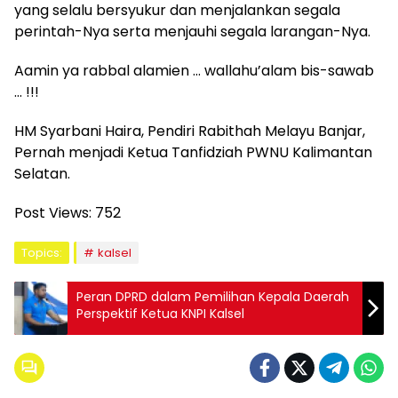
yang selalu bersyukur dan menjalankan segala
perintah-Nya serta menjauhi segala larangan-Nya.
Aamin ya rabbal alamien … wallahu’alam bis-sawab
… !!!
HM Syarbani Haira, Pendiri Rabithah Melayu Banjar,
Pernah menjadi Ketua Tanfidziah PWNU Kalimantan
Selatan.
Post Views:
752
Topics:
kalsel
Peran DPRD dalam Pemilihan Kepala Daerah
Perspektif Ketua KNPI Kalsel