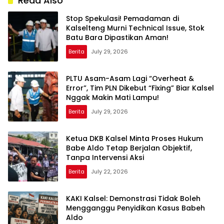
Read Also
dan Eksploitasi di
Kamboja
Stop Spekulasi! Pemadaman di
Kalselteng Murni Technical Issue, Stok
Batu Bara Dipastikan Aman!
Berita
July 29, 2026
PLTU Asam-Asam Lagi “Overheat &
Error”, Tim PLN Dikebut “Fixing” Biar Kalsel
Nggak Makin Mati Lampu!
Berita
July 29, 2026
Ketua DKB Kalsel Minta Proses Hukum
Babe Aldo Tetap Berjalan Objektif,
Tanpa Intervensi Aksi
Berita
July 22, 2026
KAKI Kalsel: Demonstrasi Tidak Boleh
Mengganggu Penyidikan Kasus Babeh
Aldo