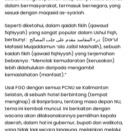
dalam bermasyarakat, termasuk bernegara, yang
sesuai dengan maqasid as-syariah.
Seperti diketahui, dalam qaidah fikih (qawaud
fiqhiyyah) yang sangat popular dalam Ushul Fiqh,
berbunyi : درء المفاسد مقدم على جلب المصالح (Dar’ul
Mafasid Muqaddamun ‘ala Jalbil Mashalih), sebuah
kaidah fikih (qawaid fiqhiyyah) yang terjemahan
bebasnya : “Menolak kemudaratan (kerusakan)
lebih didahulukan daripada mengambil
kemaslahatan (manfaat).”
Usai FGD dengan semua PCNU se Kalimantan
Selatan, di sebuah hotel berbintang (tempat
menginap) di Banjarbaru, tentang masa depan NU,
tema ini kembali muncul. Ini berkaitan dengan
wacana akan dilaksanakannya pemilihan kepala
daerah, dalam hal ini gubernur, bupati dan walikota,
yang tidak lagi secara langsung, melainkan melalui