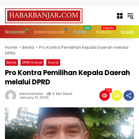
Skip to content
Nasional
Internasional
Politik
Hukum
Sosial
Home
Berita
Pro Kontra Pemilihan Kepala Daerah melalui
DPRD
Berita
DPRD Kalsel
Sosial
Pro Kontra Pemilihan Kepala Daerah
melalui DPRD
752
Administrator
6 Min Read
January 31, 2026