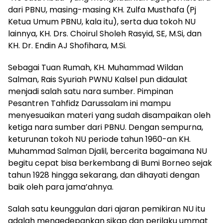
dari PBNU, masing-masing KH. Zulfa Musthafa (Pj
Ketua Umum PBNU, kala itu), serta dua tokoh NU
lainnya, KH. Drs. Choirul Sholeh Rasyid, SE, M.Si, dan
KH. Dr. Endin AJ Shofihara, M.Si.
Sebagai Tuan Rumah, KH. Muhammad Wildan
Salman, Rais Syuriah PWNU Kalsel pun didaulat
menjadi salah satu nara sumber. Pimpinan
Pesantren Tahfidz Darussalam ini mampu
menyesuaikan materi yang sudah disampaikan oleh
ketiga nara sumber dari PBNU. Dengan sempurna,
keturunan tokoh NU periode tahun 1960-an KH.
Muhammad Salman Djalil, bercerita bagaimana NU
begitu cepat bisa berkembang di Bumi Borneo sejak
tahun 1928 hingga sekarang, dan dihayati dengan
baik oleh para jama’ahnya.
Salah satu keunggulan dari ajaran pemikiran NU itu
adalah mengedepankan sikap dan perilaku ummat