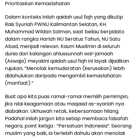
Prioritaskan Kemaslahatan
Dalam konteks inilah qaidah usul fiqh yang dikutip
Rais Syuriah PWNU Kalimantan Selatan, KH.
Muhammad Wildan Salman, saat beliau berpidato
dalam rangka Harlah NU Seratus Tahun, NU Satu
Abad, menjadi relevan. Kaum Muslimin di seluruh
dunia dari kalangan ahlussunnah wal-jamaah
(Aswaja) meyakini qaidah usul fiqh ini layak dijadikan
rujukan, “Menolak kemudaratan (kerusakan) lebih
didahulukan daripada mengambil kemaslahatan
(manfaat).”
Buat apa kita puas ramai-ramai memilih pemimpin,
jika nilai keagamaan atau maqasid as-syariah nya
diabaikan. Ukhuwah retak, kebersamaan hilang.
Padahal inilah jargon kita setiap membaca falsafah
negara, point ketiga : “Persatuan Indonesia”. Seorang
muslim yang baik, ia terlebih dahulu akan menolak